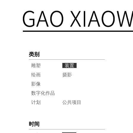
类别
雕塑
装置
绘画
摄影
影像
数字化作品
计划
公共项目
时间